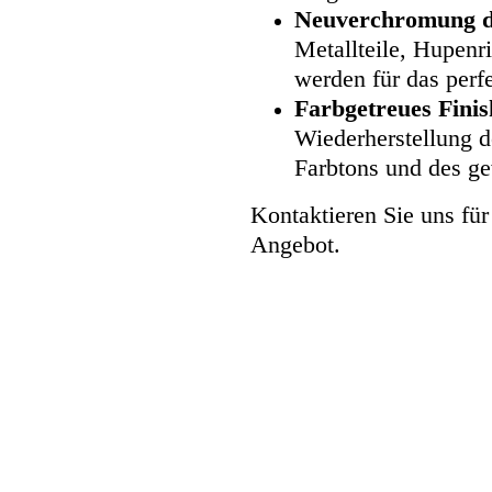
Neuverchromung d
Metallteile, Hupenr
werden für das perf
Farbgetreues Finis
Wiederherstellung d
Farbtons und des g
Kontaktieren Sie uns für
Angebot.
Kontakt
© Copyright. Alle Rechte vorbehalten.
Impressum
/
Datenschutz