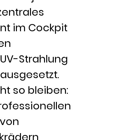
 zentrales
t im Cockpit
men
 UV-Strahlung
ausgesetzt.
t so bleiben:
rofessionellen
 von
nkrädern