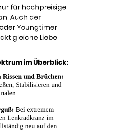
nur für hochpreisige
an. Auch der
 oder Youngtimer
xakt gleiche Liebe
ktrum im Überblick:
n Rissen und Brüchen:
eßen, Stabilisieren und
inalen
.
rguß:
Bei extremem
den Lenkradkranz im
llständig neu auf den