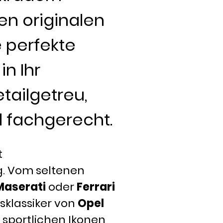
en originalen
 perfekte
in Ihr
tailgetreu,
d fachgerecht.
t
. Vom seltenen
Maserati
oder
Ferrari
gsklassiker von
Opel
u sportlichen Ikonen