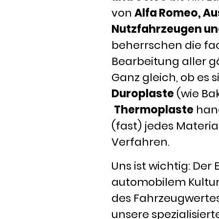
von
Alfa Romeo, Au
Nutzfahrzeugen un
beherrschen die f
Bearbeitung aller g
Ganz gleich, ob es 
Duroplaste
(wie Bak
Thermoplaste
hand
(fast) jedes Materi
Verfahren.
Uns ist wichtig: Der 
automobilem Kulturg
des Fahrzeugwertes
unsere spezialisier