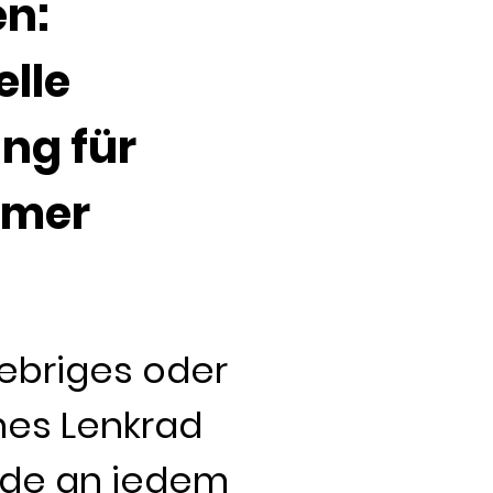
en:
elle
ng für
imer
klebriges oder
nes Lenkrad
eude an jedem