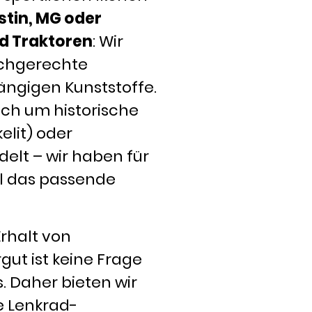
stin, MG oder
d Traktoren
: Wir
achgerechte
ängigen Kunststoffe.
sich um historische
elit) oder
elt – wir haben für
al das passende
Erhalt von
ut ist keine Frage
. Daher bieten wir
te Lenkrad-