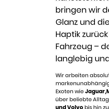
bringen wir d
Glanz und die
Haptik zurück 
Fahrzeug – de
langlebig un
Wir arbeiten absolu
markenunabhängig
Exoten wie
Jaguar,
über beliebte Allta
und Volvo
bis hin z