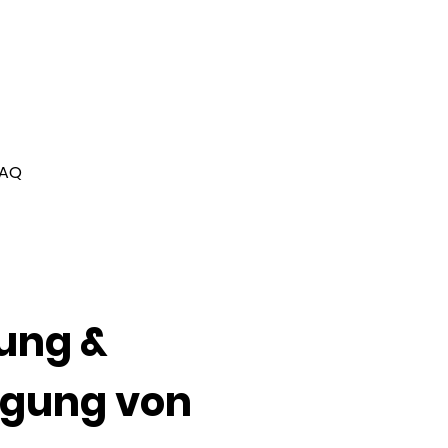
FAQ
ung &
igung von