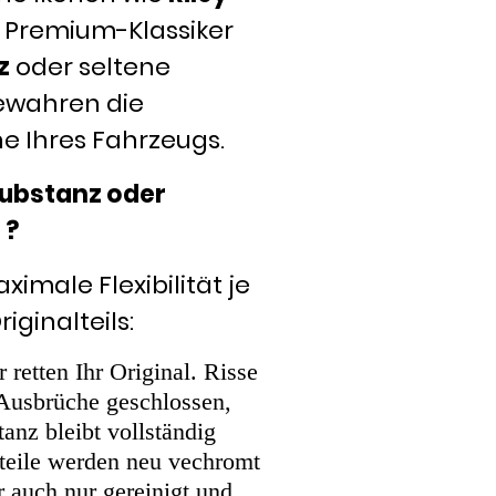
e Premium-Klassiker
z
oder seltene
bewahren die
e Ihres Fahrzeugs.
substanz oder
 ?
imale Flexibilität je
ginalteils:
r retten Ihr Original. Risse
, Ausbrüche geschlossen,
tanz bleibt vollständig
lteile werden neu vechromt
r auch nur gereinigt und