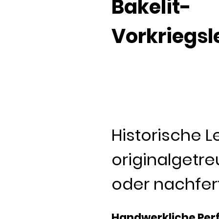
Bakelit-
Vorkriegs
Historische L
originalgetre
oder nachfer
Handwerkliche Perf