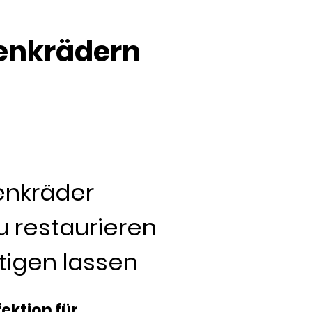
lenkrädern
enkräder
u restaurieren
tigen lassen
ektion für