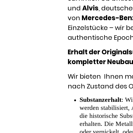
und
Alvis
, deutsch
von
Mercedes-Ben
Einzelstücke – wir 
authentische Epoch
Erhalt der Original
kompletter Neubau
Wir bieten Ihnen max
nach Zustand des Ori
Substanzerhalt
: Wi
werden stabilisiert
die historische Subs
erhalten. Die Metal
oder vernickelt, ode