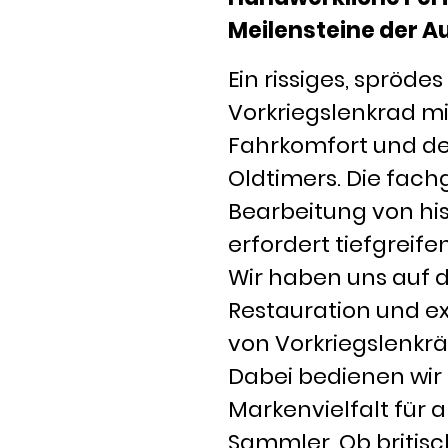
Meilensteine der 
Ein rissiges, spröde
Vorkriegslenkrad m
Fahrkomfort und de
Oldtimers. Die fac
Bearbeitung von his
erfordert tiefgreif
Wir haben uns auf d
Restauration und e
von Vorkriegslenkräd
Dabei bedienen wir
Markenvielfalt für 
Sammler. Ob britis