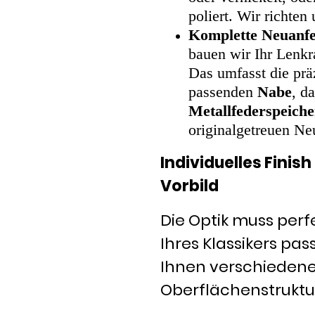
poliert. Wir richte
Komplette Neuanfe
bauen wir Ihr Lenkr
Das umfasst die prä
passenden
Nabe
, d
Metallfederspeich
originalgetreuen Ne
Individuelles Finis
Vorbild
Die Optik muss perf
Ihres Klassikers pas
Ihnen verschieden
Oberflächenstruktu