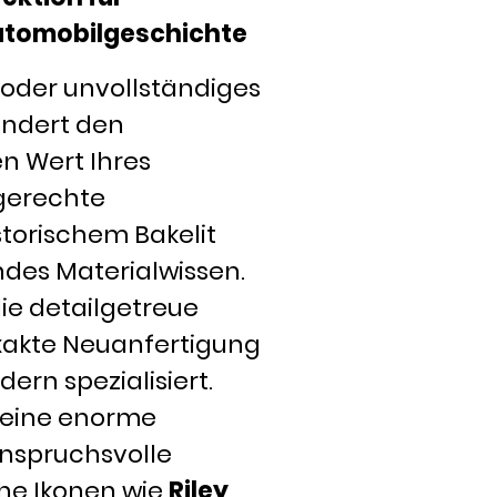
Automobilgeschichte
s oder unvollständiges
indert den
n Wert Ihres
hgerechte
torischem Bakelit
endes Materialwissen.
ie detailgetreue
xakte Neuanfertigung
ern spezialisiert.
 eine enorme
anspruchsvolle
che Ikonen wie
Riley